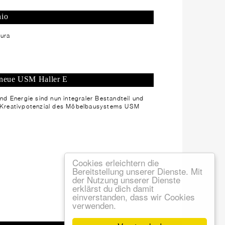
io
ura
neue USM Haller E
und Energie sind nun integraler Bestandteil und
 Kreativpotenzial des Möbelbausystems USM
Cookies erleichtern die
Bereitstellung unserer Dienste. Mit
der Nutzung unserer Dienste
erklärst du dich damit
einverstanden, dass wir Cookies
verwenden.