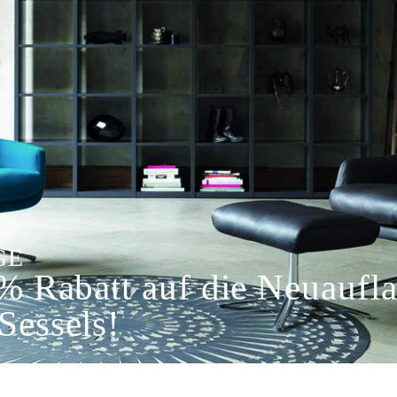
GE
0% Rabatt auf die Neuauf
Sessels!