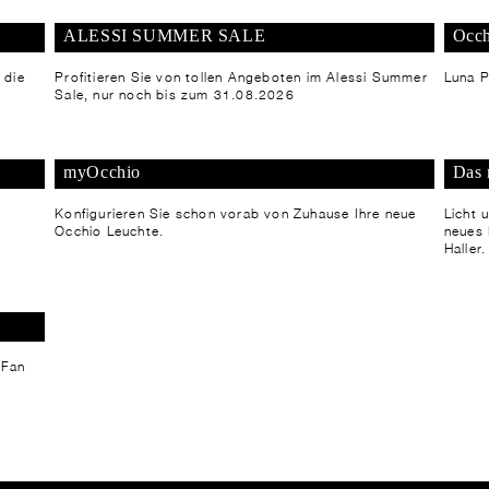
ALESSI SUMMER SALE
Occh
 die
Profitieren Sie von tollen Angeboten im Alessi Summer
Luna P
Sale, nur noch bis zum 31.08.2026
myOcchio
Das 
Konfigurieren Sie schon vorab von Zuhause Ihre neue
Licht 
Occhio Leuchte.
neues
Haller.
 Fan