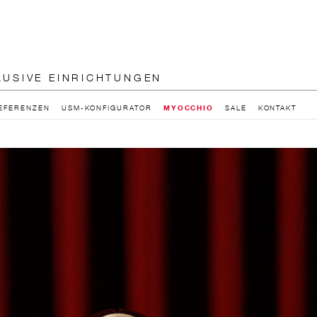
LUSIVE EINRICHTUNGEN
EFERENZEN
USM-KONFIGURATOR
MYOCCHIO
SALE
KONTAKT